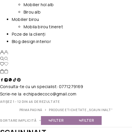
Mobilier hol alb
Birou alb
Mobilier birou
Mobila birou tineret
Poze de la clienți
Blog design interior
Consulta-te cu un specialist:
0771279169
Scrie-ne la:
echipadecoco@gmail.com
AFIȘEZ 1 - 12 DIN 46 DE REZULTATE
PRIMA PAGINĂ
PRODUSE ETICHETATE „SCAUN INALT”
FILTER
FILTER
SORTARE IMPLICITĂ