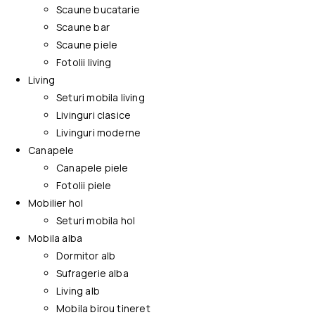
Scaune bucatarie
Scaune bar
Scaune piele
Fotolii living
Living
Seturi mobila living
Livinguri clasice
Livinguri moderne
Canapele
Canapele piele
Fotolii piele
Mobilier hol
Seturi mobila hol
Mobila alba
Dormitor alb
Sufragerie alba
Living alb
Mobila birou tineret