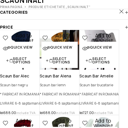
SCAUN INALT
PRIMA PAGINĂ
PRODUSE ETICHETATE „SCAUN INALT”
CATEGORIES
PRICE
Add to
Add to
Add to
Wishlist
Wishlist
Wishlist
QUICK VIEW
QUICK VIEW
QUICK VIEW
Quick view
Quick view
Quick view
SELECT
SELECT
SELECT
OPTIONS
OPTIONS
OPTIONS
Scaun Bar Alec
Scaun Bar Alena
Scaun Bar Amelie
Scaun bar negru
Scaun bar lemn
Scaun bar bucatarie
* FABRICAT IN ROMANIA
* FABRICAT IN ROMANIA
* FABRICAT IN ROMANIA
LIVRARE 6-8 saptamani
LIVRARE 6-8 saptamani
LIVRARE 6-8 saptamani
lei
688.00
lei
688.00
lei
727.00
include TVA
include TVA
include TVA
Add to
Add to
Add to
Wishlist
Wishlist
Wishlist