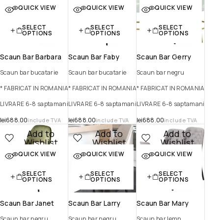
QUICK VIEW
QUICK VIEW
QUICK VIEW
Quick view
Quick view
Quick view
SELECT
SELECT
SELECT
OPTIONS
OPTIONS
OPTIONS
Scaun Bar Barbara
Scaun Bar Faby
Scaun Bar Gerry
Scaun bar bucatarie
Scaun bar bucatarie
Scaun bar negru
* FABRICAT IN ROMANIA
* FABRICAT IN ROMANIA
* FABRICAT IN ROMANIA
LIVRARE 6-8 saptamani
LIVRARE 6-8 saptamani
LIVRARE 6-8 saptamani
lei
688.00
lei
688.00
lei
688.00
include TVA
include TVA
include TVA
Add to
Add to
Add to
Wishlist
Wishlist
Wishlist
QUICK VIEW
QUICK VIEW
QUICK VIEW
Quick view
Quick view
Quick view
SELECT
SELECT
SELECT
OPTIONS
OPTIONS
OPTIONS
Scaun Bar Janet
Scaun Bar Larry
Scaun Bar Mary
Scaun bar negru
Scaun bar negru
Scaun bar lemn