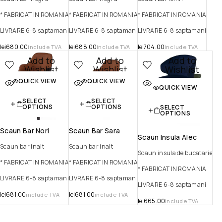
* FABRICAT IN ROMANIA
* FABRICAT IN ROMANIA
* FABRICAT IN ROMANIA
LIVRARE 6-8 saptamani
LIVRARE 6-8 saptamani
LIVRARE 6-8 saptamani
lei
680.00
lei
688.00
lei
704.00
include TVA
include TVA
include TVA
Add to
Add to
Add to
Wishlist
Wishlist
Wishlist
QUICK VIEW
QUICK VIEW
Quick view
Quick view
Quick view
QUICK VIEW
SELECT
SELECT
OPTIONS
OPTIONS
SELECT
OPTIONS
Scaun Bar Nori
Scaun Bar Sara
Scaun Insula Alec
Scaun bar inalt
Scaun bar inalt
Scaun insula de bucatarie
* FABRICAT IN ROMANIA
* FABRICAT IN ROMANIA
* FABRICAT IN ROMANIA
LIVRARE 6-8 saptamani
LIVRARE 6-8 saptamani
LIVRARE 6-8 saptamani
lei
681.00
lei
681.00
include TVA
include TVA
lei
665.00
include TVA