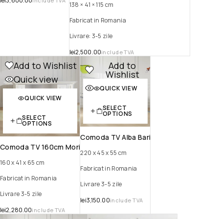
lei
3,600.00
include TVA
138 × 41 × 115 cm
Fabricat in Romania
Livrare: 3-5 zile
lei
2,500.00
include TVA
Add to Wishlist
Add to
Wishlist
Quick view
Quick view
QUICK VIEW
QUICK VIEW
SELECT
OPTIONS
SELECT
OPTIONS
Comoda TV Alba Bari
Comoda TV 160cm Mori
220 x 45 x 55 cm
160 x 41 x 65 cm
Fabricat in Romania
Fabricat in Romania
Livrare 3-5 zile
Livrare 3-5 zile
lei
3,150.00
include TVA
lei
2,280.00
include TVA