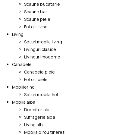
Scaune bucatarie
Scaune bar
Scaune piele
Fotolii living
Living
Seturi mobila living
Livinguri clasice
Livinguri moderne
Canapele
Canapele piele
Fotolii piele
Mobilier hol
Seturi mobila hol
Mobila alba
Dormitor alb
Sufragerie alba
Living alb
Mobila birou tineret