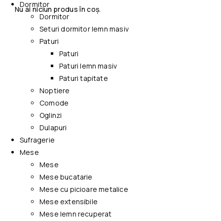
Dormitor
Nu ai niciun produs în coș.
Dormitor
Seturi dormitor lemn masiv
Paturi
Paturi
Paturi lemn masiv
Paturi tapitate
Noptiere
Comode
Oglinzi
Dulapuri
Sufragerie
Mese
Mese
Mese bucatarie
Mese cu picioare metalice
Mese extensibile
Mese lemn recuperat