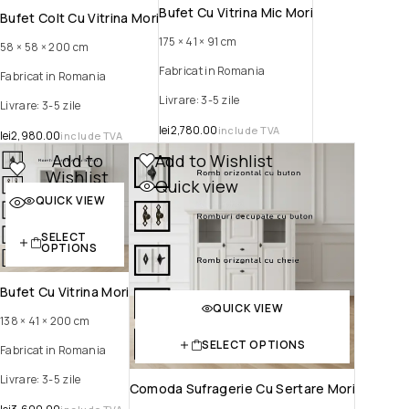
Bufet Cu Vitrina Mic Mori
Bufet Colt Cu Vitrina Mori
175 × 41 × 91 cm
58 × 58 × 200 cm
Fabricat in Romania
Fabricat in Romania
Livrare: 3-5 zile
Livrare: 3-5 zile
lei
2,780.00
include TVA
lei
2,980.00
include TVA
Add to
Add to Wishlist
Wishlist
Quick view
Quick view
QUICK VIEW
SELECT
OPTIONS
Bufet Cu Vitrina Mori
QUICK VIEW
138 × 41 × 200 cm
SELECT OPTIONS
Fabricat in Romania
Livrare: 3-5 zile
Comoda Sufragerie Cu Sertare Mori