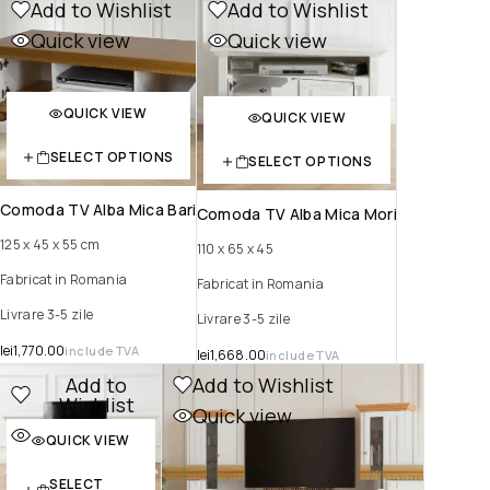
Add to Wishlist
Add to Wishlist
Quick view
Quick view
QUICK VIEW
QUICK VIEW
SELECT OPTIONS
SELECT OPTIONS
Comoda TV Alba Mica Bari
Comoda TV Alba Mica Mori
125 x 45 x 55 cm
110 x 65 x 45
Fabricat in Romania
Fabricat in Romania
Livrare 3-5 zile
Livrare 3-5 zile
lei
1,770.00
include TVA
lei
1,668.00
include TVA
Add to
Add to Wishlist
Wishlist
Quick view
Quick view
QUICK VIEW
SELECT