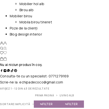
Mobilier hol alb
Birou alb
Mobilier birou
Mobila birou tineret
Poze de la clienți
Blog design interior
Nu ai niciun produs în coș.
Consulta-te cu un specialist:
0771279169
Scrie-ne la:
echipadecoco@gmail.com
AFIȘEZ 1 - 12 DIN 43 DE REZULTATE
PRIMA PAGINĂ
LIVING ALB
FILTER
FILTER
SORTARE IMPLICITĂ