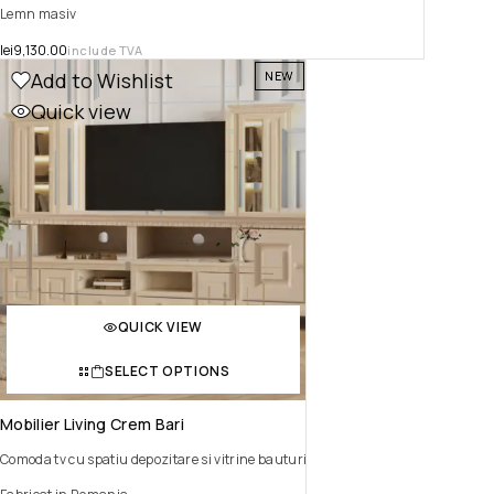
Lemn masiv
lei
9,130.00
include TVA
Add to Wishlist
NEW
Quick view
QUICK VIEW
SELECT OPTIONS
Mobilier Living Crem Bari
Comoda tv cu spatiu depozitare si vitrine bauturi