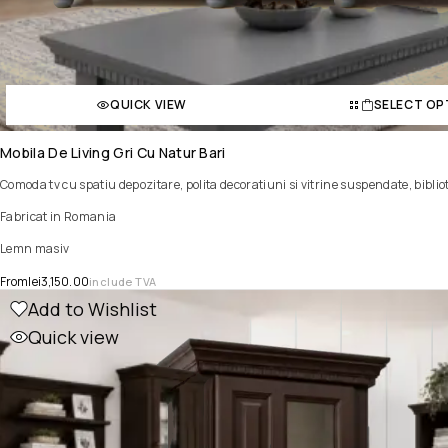
QUICK VIEW
SELECT OP
Mobila De Living Gri Cu Natur Bari
Comoda tv cu spatiu depozitare, polita decoratiuni si vitrine suspendate, bibli
Fabricat in Romania
Lemn masiv
From
lei
3,150.00
include TVA
Add to Wishlist
Quick view