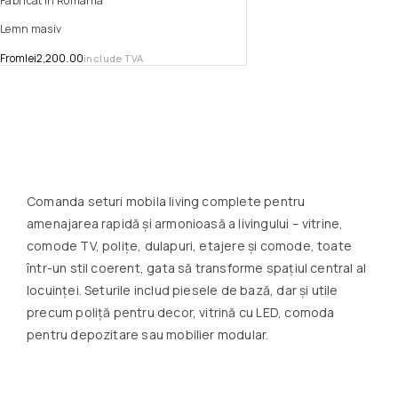
Fabricat in Romania
Lemn masiv
From
lei
2,200.00
include TVA
Comanda seturi mobila living complete pentru
amenajarea rapidă și armonioasă a livingului – vitrine,
comode TV, polițe, dulapuri, etajere și comode, toate
într-un stil coerent, gata să transforme spațiul central al
locuinței. Seturile includ piesele de bază, dar și utile
precum poliță pentru decor, vitrină cu LED, comoda
pentru depozitare sau mobilier modular.