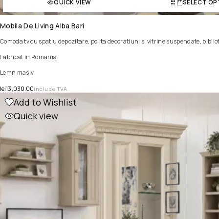
QUICK VIEW
SELECT OP
Mobila De Living Alba Bari
Comoda tv cu spatiu depozitare, polita decoratiuni si vitrine suspendate, bibli
Fabricat in Romania
Lemn masiv
lei
13,030.00
include TVA
Add to Wishlist
Quick view