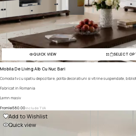
QUICK VIEW
SELECT OP
Mobila De Living Alb Cu Nuc Bari
Comoda tv cu spatiu depozitare, polita decoratiuni si vitrine suspendate, bibli
Fabricat in Romania
Lemn masiv
From
lei
580.00
include TVA
Add to Wishlist
Quick view