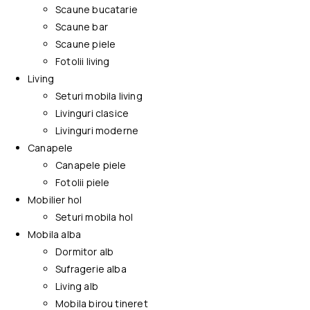
Scaune bucatarie
Scaune bar
Scaune piele
Fotolii living
Living
Seturi mobila living
Livinguri clasice
Livinguri moderne
Canapele
Canapele piele
Fotolii piele
Mobilier hol
Seturi mobila hol
Mobila alba
Dormitor alb
Sufragerie alba
Living alb
Mobila birou tineret