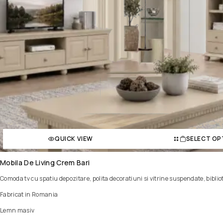
QUICK VIEW
SELECT OP
Mobila De Living Crem Bari
Comoda tv cu spatiu depozitare, polita decoratiuni si vitrine suspendate, bibli
Fabricat in Romania
Lemn masiv