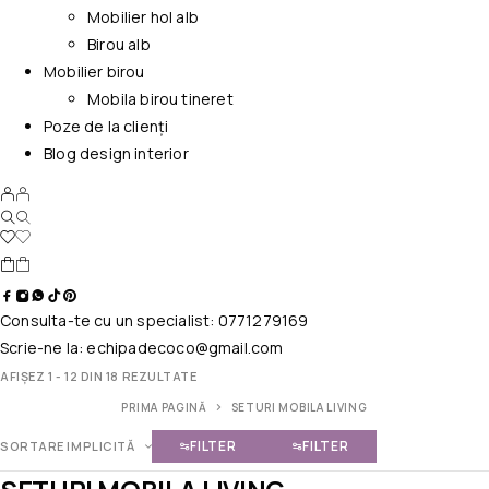
Mobilier hol alb
Birou alb
Mobilier birou
Mobila birou tineret
Poze de la clienți
Blog design interior
Consulta-te cu un specialist:
0771279169
Scrie-ne la:
echipadecoco@gmail.com
AFIȘEZ 1 - 12 DIN 18 REZULTATE
PRIMA PAGINĂ
SETURI MOBILA LIVING
FILTER
FILTER
SORTARE IMPLICITĂ