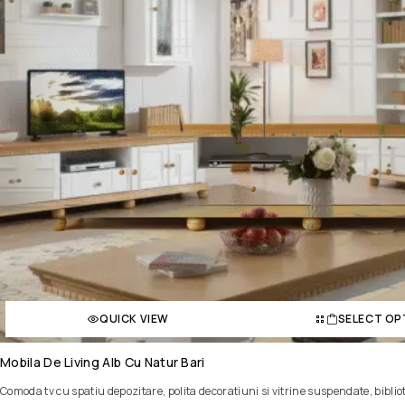
QUICK VIEW
SELECT OP
Mobila De Living Alb Cu Natur Bari
Comoda tv cu spatiu depozitare, polita decoratiuni si vitrine suspendate, bibli