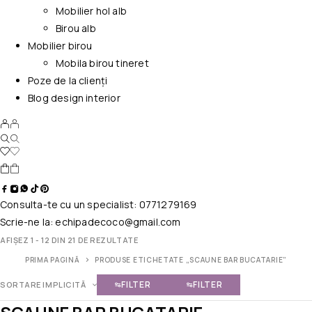
Mobilier hol alb
Birou alb
Mobilier birou
Mobila birou tineret
Poze de la clienți
Blog design interior
Consulta-te cu un specialist:
0771279169
Scrie-ne la:
echipadecoco@gmail.com
AFIȘEZ 1 - 12 DIN 21 DE REZULTATE
PRIMA PAGINĂ
PRODUSE ETICHETATE „SCAUNE BAR BUCATARIE”
FILTER
FILTER
SORTARE IMPLICITĂ