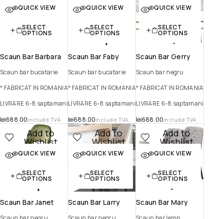
QUICK VIEW
QUICK VIEW
QUICK VIEW
Quick view
Quick view
Quick view
SELECT
SELECT
SELECT
OPTIONS
OPTIONS
OPTIONS
Scaun Bar Barbara
Scaun Bar Faby
Scaun Bar Gerry
Scaun bar bucatarie
Scaun bar bucatarie
Scaun bar negru
* FABRICAT IN ROMANIA
* FABRICAT IN ROMANIA
* FABRICAT IN ROMANIA
LIVRARE 6-8 saptamani
LIVRARE 6-8 saptamani
LIVRARE 6-8 saptamani
lei
688.00
lei
688.00
lei
688.00
include TVA
include TVA
include TVA
Add to
Add to
Add to
Wishlist
Wishlist
Wishlist
QUICK VIEW
QUICK VIEW
QUICK VIEW
Quick view
Quick view
Quick view
SELECT
SELECT
SELECT
OPTIONS
OPTIONS
OPTIONS
Scaun Bar Janet
Scaun Bar Larry
Scaun Bar Mary
Scaun bar negru
Scaun bar negru
Scaun bar lemn