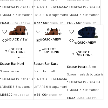
* FABRICAT IN ROMANIA
* FABRICAT IN ROMANIA
* FABRICAT IN ROMANIA
LIVRARE 6-8 saptamani
LIVRARE 6-8 saptamani
LIVRARE 6-8 saptamani
lei
680.00
lei
688.00
lei
704.00
include TVA
include TVA
include TVA
Add to
Add to
Add to
Wishlist
Wishlist
Wishlist
QUICK VIEW
QUICK VIEW
Quick view
Quick view
Quick view
QUICK VIEW
SELECT
SELECT
OPTIONS
OPTIONS
SELECT
OPTIONS
Scaun Bar Nori
Scaun Bar Sara
Scaun Insula Alec
Scaun bar inalt
Scaun bar inalt
Scaun insula de bucatarie
* FABRICAT IN ROMANIA
* FABRICAT IN ROMANIA
* FABRICAT IN ROMANIA
LIVRARE 6-8 saptamani
LIVRARE 6-8 saptamani
LIVRARE 6-8 saptamani
lei
681.00
lei
681.00
include TVA
include TVA
lei
665.00
include TVA