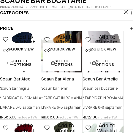
SCAUNE BAR BUCATARIE
PRIMA PAGINĂ
PRODUSE ETICHETATE „SCAUNE BAR BUCATARIE”
CATEGORIES
PRICE
Add to
Add to
Add to
Wishlist
Wishlist
Wishlist
QUICK VIEW
QUICK VIEW
QUICK VIEW
Quick view
Quick view
Quick view
SELECT
SELECT
SELECT
OPTIONS
OPTIONS
OPTIONS
Scaun Bar Alec
Scaun Bar Alena
Scaun Bar Amelie
Scaun bar negru
Scaun bar lemn
Scaun bar bucatarie
* FABRICAT IN ROMANIA
* FABRICAT IN ROMANIA
* FABRICAT IN ROMANIA
LIVRARE 6-8 saptamani
LIVRARE 6-8 saptamani
LIVRARE 6-8 saptamani
lei
688.00
lei
688.00
lei
727.00
include TVA
include TVA
include TVA
Add to
Add to
Add to
Wishlist
Wishlist
Wishlist