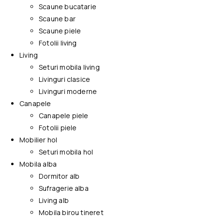
Scaune bucatarie
Scaune bar
Scaune piele
Fotolii living
Living
Seturi mobila living
Livinguri clasice
Livinguri moderne
Canapele
Canapele piele
Fotolii piele
Mobilier hol
Seturi mobila hol
Mobila alba
Dormitor alb
Sufragerie alba
Living alb
Mobila birou tineret