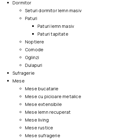
Dormitor
Seturi dormitor lemn masiv
Paturi
Paturi lemn masiv
Paturi tapitate
Noptiere
Comode
Oglinzi
Dulapuri
Sufragerie
Mese
Mese bucatarie
Mese cu picioare metalice
Mese extensibile
Mese lemn recuperat
Mese living
Mese rustice
Mese sufragerie