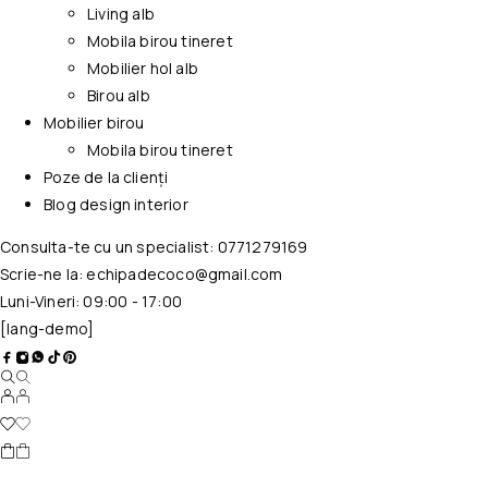
Living alb
Mobila birou tineret
Mobilier hol alb
Birou alb
Mobilier birou
Mobila birou tineret
Poze de la clienți
Blog design interior
Consulta-te cu un specialist:
0771279169
Scrie-ne la:
echipadecoco@gmail.com
Luni-Vineri: 09:00 - 17:00
[lang-demo]