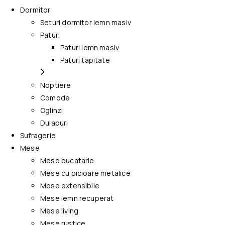
Dormitor
Seturi dormitor lemn masiv
Paturi
Paturi lemn masiv
Paturi tapitate
Noptiere
Comode
Oglinzi
Dulapuri
Sufragerie
Mese
Mese bucatarie
Mese cu picioare metalice
Mese extensibile
Mese lemn recuperat
Mese living
Mese rustice