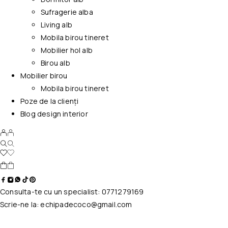
Sufragerie alba
Living alb
Mobila birou tineret
Mobilier hol alb
Birou alb
Mobilier birou
Mobila birou tineret
Poze de la clienți
Blog design interior
Consulta-te cu un specialist:
0771279169
Scrie-ne la:
echipadecoco@gmail.com