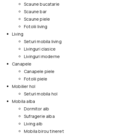
Scaune bucatarie
Scaune bar
Scaune piele
Fotolii living
Living
Seturi mobila living
Livinguri clasice
Livinguri moderne
Canapele
Canapele piele
Fotolii piele
Mobilier hol
Seturi mobila hol
Mobila alba
Dormitor alb
Sufragerie alba
Living alb
Mobila birou tineret