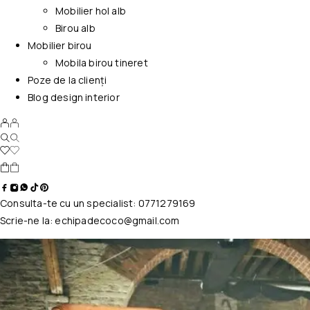
Mobilier hol alb
Birou alb
Mobilier birou
Mobila birou tineret
Poze de la clienți
Blog design interior
Consulta-te cu un specialist:
0771279169
Scrie-ne la:
echipadecoco@gmail.com