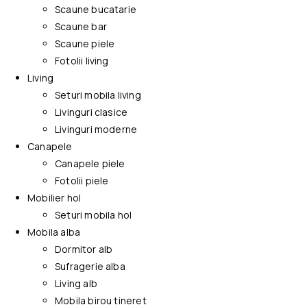
Scaune bucatarie
Scaune bar
Scaune piele
Fotolii living
Living
Seturi mobila living
Livinguri clasice
Livinguri moderne
Canapele
Canapele piele
Fotolii piele
Mobilier hol
Seturi mobila hol
Mobila alba
Dormitor alb
Sufragerie alba
Living alb
Mobila birou tineret