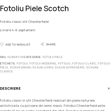
Fotoliu Piele Scotch
Fotoliu clasic stil Chesterfield
Livrare 4-6 saptamani
SHARE
ADD TO WISHLIST
SKU:
HUBERTUS
CATEGORIE:
FOTOLII PIELE
ETICHETE:
FOTOLII
,
FOTOLII MODERNE
,
FOTOLIU
,
FOTOLIU CLASIC
,
FOTOLIU
PIELE
,
SCAUN DINING
,
SCAUN LIVING
,
SCAUN SUFRAGERIE
,
SCAUNE
CLASICE
DESCRIERE
Fotoliu clasic in stil Chesterfield realizat din piele naturala
antichizata cu picioare din lemn masiv. Fotoliul Chesterfield este
construit pe un cadru rezistent din otel. Sezutul si spatarul sunt