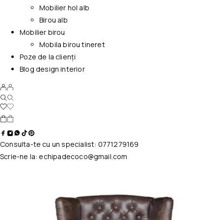
Mobilier hol alb
Birou alb
Mobilier birou
Mobila birou tineret
Poze de la clienți
Blog design interior
Consulta-te cu un specialist:
0771279169
Scrie-ne la:
echipadecoco@gmail.com