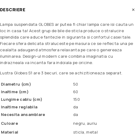
DESCRIERE
Lampa suspendata GLOBES ar putea fi chiar lampa care isi cauta un
loc in casa ta! Acest grup de bile de sticla produce o stralucire
splendida care aduce fantezie in siguranta si confortul casei tale.
Fiecare sfera delicata straluceste pe masura ce se reflecta una pe
cealalta adaugand atmosfera relaxanta pe care o genereaza
iluminarea. Design-ul modern care combina imaginatia cu
indrazneala va incanta fara indoiala pe oricine.
Lustra Globes S1 are 3 becuri, care se achizitioneaza separat.
Diametru (cm)
50
Inaltime (cm)
60
Lungime cablu (cm)
150
Inaltime reglabila
da
Necesita ansamblare
da
Culoare
negru, auriu
Material
sticla, metal