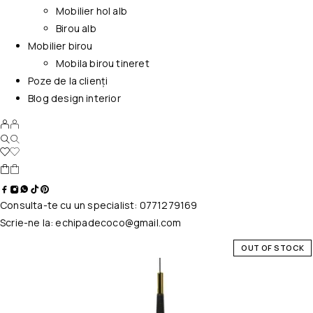
Mobilier hol alb
Birou alb
Mobilier birou
Mobila birou tineret
Poze de la clienți
Blog design interior
Consulta-te cu un specialist:
0771279169
Scrie-ne la:
echipadecoco@gmail.com
OUT OF STOCK