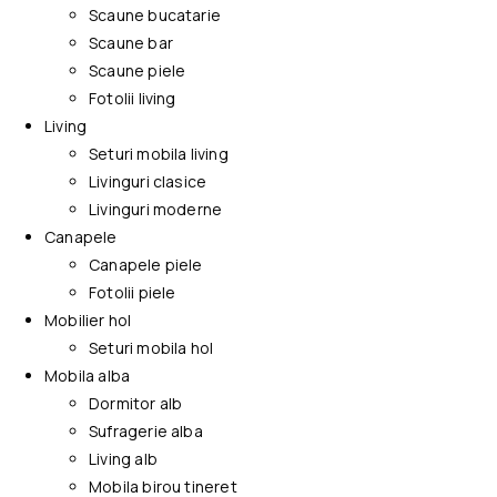
Scaune bucatarie
Scaune bar
Scaune piele
Fotolii living
Living
Seturi mobila living
Livinguri clasice
Livinguri moderne
Canapele
Canapele piele
Fotolii piele
Mobilier hol
Seturi mobila hol
Mobila alba
Dormitor alb
Sufragerie alba
Living alb
Mobila birou tineret