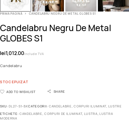
PRIMA PAGINĂ
CANDELABRU NEGRU DE METAL GLOBES S1
Candelabru Negru De Metal
GLOBES S1
lei
1,012.00
include TVA
Candelabru
STOC EPUIZAT
SHARE
ADD TO WISHLIST
SKU:
DL27-S1-BK
CATEGORII:
CANDELABRE
,
CORPURI ILUMINAT
,
LUSTRE
ETICHETE:
CANDELABRE
,
CORPURI DE ILUMINAT
,
LUSTRA
,
LUSTRA
MODERNA