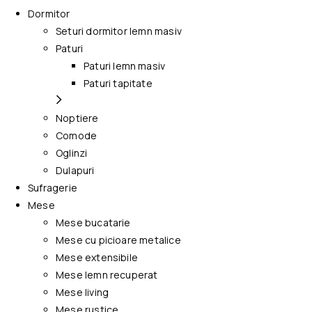
Dormitor
Seturi dormitor lemn masiv
Paturi
Paturi lemn masiv
Paturi tapitate
Noptiere
Comode
Oglinzi
Dulapuri
Sufragerie
Mese
Mese bucatarie
Mese cu picioare metalice
Mese extensibile
Mese lemn recuperat
Mese living
Mese rustice