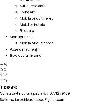
Sufragerie alba
Living alb
Mobila birou tineret
Mobilier hol alb
Birou alb
Mobilier birou
Mobila birou tineret
Poze de la clienți
Blog design interior
Consulta-te cu un specialist:
0771279169
Scrie-ne la:
echipadecoco@gmail.com