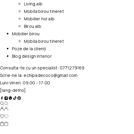
Living alb
Mobila birou tineret
Mobilier hol alb
Birou alb
Mobilier birou
Mobila birou tineret
Poze de la clienți
Blog design interior
Consulta-te cu un specialist:
0771279169
Scrie-ne la:
echipadecoco@gmail.com
Luni-Vineri: 09:00 - 17:00
[lang-demo]