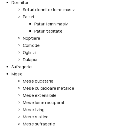
Dormitor
Seturi dormitor lemn masiv
Paturi
Paturi lemn masiv
Paturi tapitate
Noptiere
Comode
Oglinzi
Dulapuri
Sufragerie
Mese
Mese bucatarie
Mese cu picioare metalice
Mese extensibile
Mese lemn recuperat
Mese living
Mese rustice
Mese sufragerie