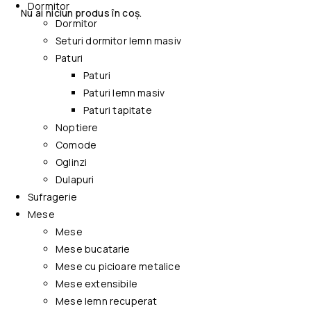
Dormitor
Nu ai niciun produs în coș.
Dormitor
Seturi dormitor lemn masiv
Paturi
Paturi
Paturi lemn masiv
Paturi tapitate
Noptiere
Comode
Oglinzi
Dulapuri
Sufragerie
Mese
Mese
Mese bucatarie
Mese cu picioare metalice
Mese extensibile
Mese lemn recuperat