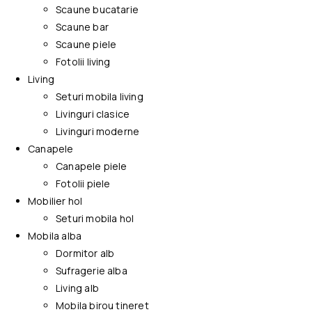
Scaune bucatarie
Scaune bar
Scaune piele
Fotolii living
Living
Seturi mobila living
Livinguri clasice
Livinguri moderne
Canapele
Canapele piele
Fotolii piele
Mobilier hol
Seturi mobila hol
Mobila alba
Dormitor alb
Sufragerie alba
Living alb
Mobila birou tineret