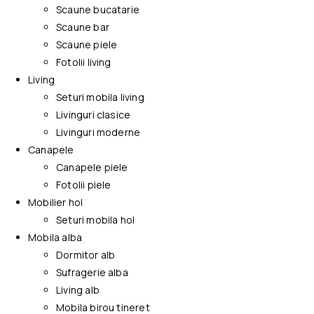
Scaune bucatarie
Scaune bar
Scaune piele
Fotolii living
Living
Seturi mobila living
Livinguri clasice
Livinguri moderne
Canapele
Canapele piele
Fotolii piele
Mobilier hol
Seturi mobila hol
Mobila alba
Dormitor alb
Sufragerie alba
Living alb
Mobila birou tineret