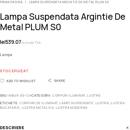
PRIMA PAGINĂ
LAMPA SUSPENDATA ARGINTIE DE METAL PLUM S0
Lampa Suspendata Argintie De
Metal PLUM S0
lei
539.07
include TVA
Lampa
STOC EPUIZAT
SHARE
ADD TO WISHLIST
SKU:
MB49-S0-CH
CATEGORII:
CORPURI ILUMINAT
,
LUSTRE
ETICHETE:
CORPURI DE ILUMINAT
,
LAMPI SUSPENDATE
,
LUSTRA
,
LUSTRA
BUCATARIE
,
LUSTRA METALICA
,
LUSTRA MODERNA
DESCRIERE