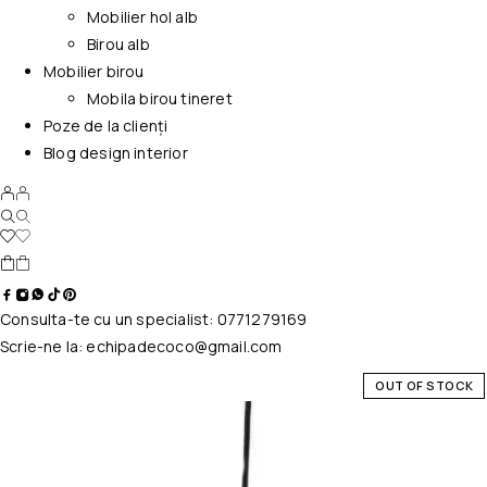
Mobilier hol alb
Birou alb
Mobilier birou
Mobila birou tineret
Poze de la clienți
Blog design interior
Consulta-te cu un specialist:
0771279169
Scrie-ne la:
echipadecoco@gmail.com
OUT OF STOCK