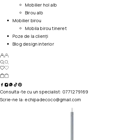
Mobilier hol alb
Birou alb
Mobilier birou
Mobila birou tineret
Poze de la clienți
Blog design interior
Consulta-te cu un specialist:
0771279169
Scrie-ne la:
echipadecoco@gmail.com