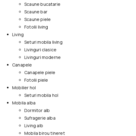
Scaune bucatarie
Scaune bar
Scaune piele
Fotolii living
Living
Seturi mobila living
Livinguri clasice
Livinguri moderne
Canapele
Canapele piele
Fotolii piele
Mobilier hol
Seturi mobila hol
Mobila alba
Dormitor alb
Sufragerie alba
Living alb
Mobila birou tineret