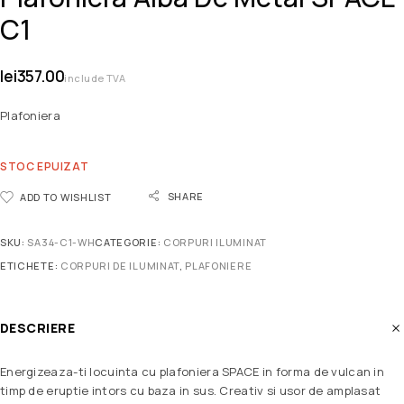
C1
lei
357.00
include TVA
Plafoniera
STOC EPUIZAT
SHARE
ADD TO WISHLIST
SKU:
SA34-C1-WH
CATEGORIE:
CORPURI ILUMINAT
ETICHETE:
CORPURI DE ILUMINAT
,
PLAFONIERE
DESCRIERE
Energizeaza-ti locuinta cu plafoniera SPACE in forma de vulcan in
timp de eruptie intors cu baza in sus. Creativ si usor de amplasat