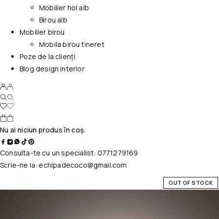
Mobilier hol alb
Birou alb
Mobilier birou
Mobila birou tineret
Poze de la clienți
Blog design interior
Nu ai niciun produs în coș.
Consulta-te cu un specialist:
0771279169
Scrie-ne la:
echipadecoco@gmail.com
OUT OF STOCK