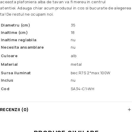
aceasta plafoniera alba de tavan va fi mereu in centrul
atentiei. Adauga chiar acum produsul in cos si bucurate de alegerea
ta! De restul ne ocupam noi.
Diametru (cm)
35
Inaltime (cm)
18
Inaltime reglabila
nu
Necesita ansamblare
nu
Culoare
alb
Material
metal
Sursa iluminat
bec R7S 2*max 100W
Inclus
nu
Cod
SA34-C1-WH
RECENZII (0)