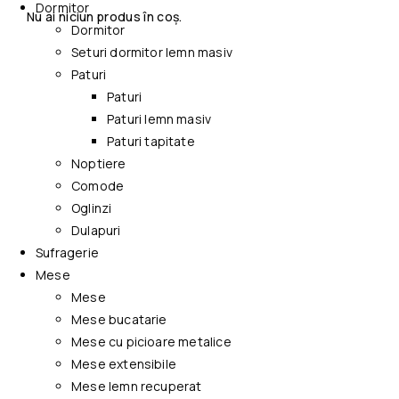
Dormitor
Nu ai niciun produs în coș.
Dormitor
Seturi dormitor lemn masiv
Paturi
Paturi
Paturi lemn masiv
Paturi tapitate
Noptiere
Comode
Oglinzi
Dulapuri
Sufragerie
Mese
Mese
Mese bucatarie
Mese cu picioare metalice
Mese extensibile
Mese lemn recuperat