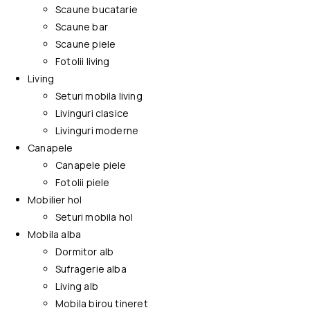
Scaune bucatarie
Scaune bar
Scaune piele
Fotolii living
Living
Seturi mobila living
Livinguri clasice
Livinguri moderne
Canapele
Canapele piele
Fotolii piele
Mobilier hol
Seturi mobila hol
Mobila alba
Dormitor alb
Sufragerie alba
Living alb
Mobila birou tineret