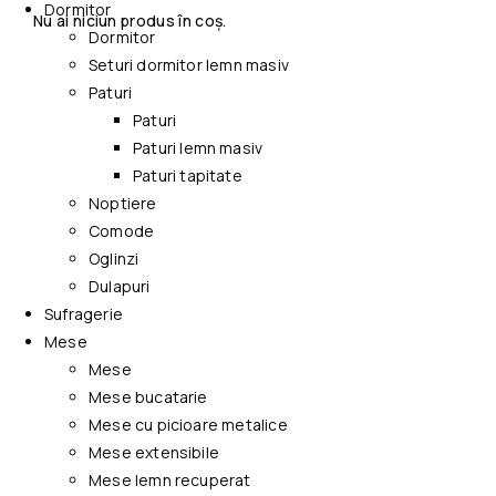
Dormitor
Nu ai niciun produs în coș.
Dormitor
Seturi dormitor lemn masiv
Paturi
Paturi
Paturi lemn masiv
Paturi tapitate
Noptiere
Comode
Oglinzi
Dulapuri
Sufragerie
Mese
Mese
Mese bucatarie
Mese cu picioare metalice
Mese extensibile
Mese lemn recuperat