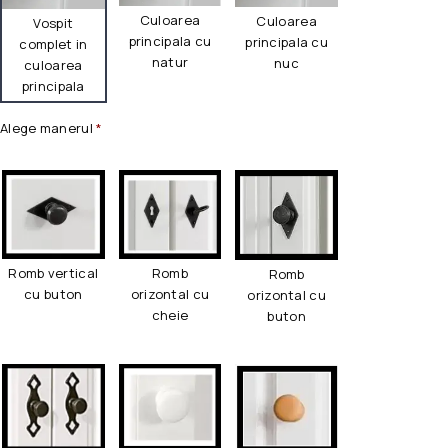
Culoarea
Culoarea
Vospit
principala cu
principala cu
complet in
natur
nuc
culoarea
principala
Alege manerul
*
Romb vertical
Romb
Romb
cu buton
orizontal cu
orizontal cu
cheie
buton