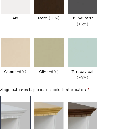
Alb
Maro
(+6%)
Gri industrial
(+6%)
Crem
(+6%)
Oliv
(+6%)
Turcoaz pal
(+6%)
Alege culoarea la picioare, soclu, blat si butoni
*