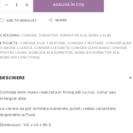
ADAUGĂ ÎN COȘ
SHARE
ADD TO WISHLIST
CATEGORII:
COMODE
,
DORMITOR
,
DORMITOR ALB
,
MOBILA ALBA
ETICHETE:
COMODĂ 2 UȘI 3 SERTARE
,
COMODA 3 SERTARE
,
COMODĂ ALBĂ
,
COMODĂ CLASICĂ
,
COMODĂ ELEGANTĂ
,
COMODA LEMN MASIV
,
COMODĂ
PENTRU LIVING
,
MOBILIER ALB DORMITOR
,
MOBILIER DORMITOR ALB
,
MOBILIER FUNCȚIONAL
DESCRIERE
Comoda lemn masiv realizata in finisaj alb cu nuc, natur sau
intergral alba.
La cerere se pot schimba manerele, puteti vedea variantele
disponibile la Poze.
Dimensiuni: 145 x 45 x 86.5