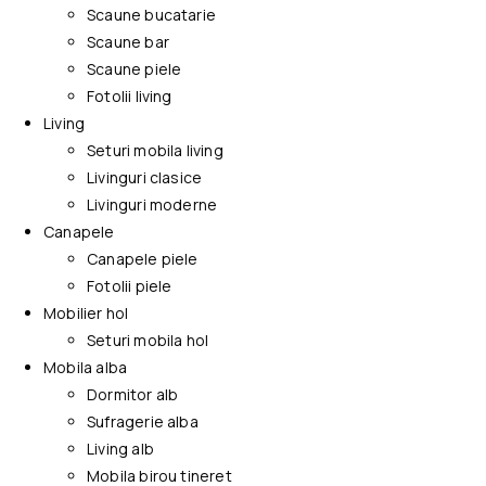
Scaune bucatarie
Scaune bar
Scaune piele
Fotolii living
Living
Seturi mobila living
Livinguri clasice
Livinguri moderne
Canapele
Canapele piele
Fotolii piele
Mobilier hol
Seturi mobila hol
Mobila alba
Dormitor alb
Sufragerie alba
Living alb
Mobila birou tineret