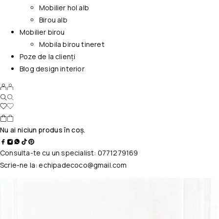
Mobilier hol alb
Birou alb
Mobilier birou
Mobila birou tineret
Poze de la clienți
Blog design interior
Nu ai niciun produs în coș.
Consulta-te cu un specialist:
0771279169
Scrie-ne la:
echipadecoco@gmail.com