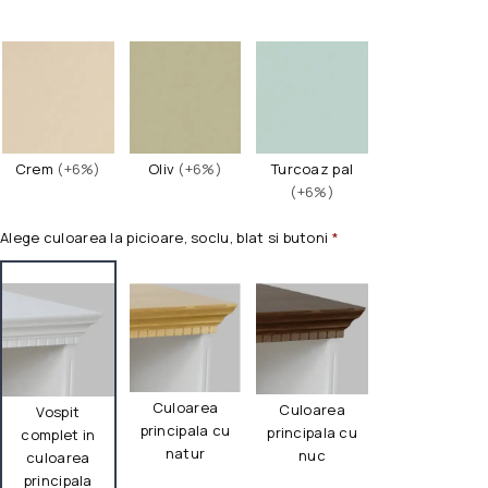
Crem
(+6%)
Oliv
(+6%)
Turcoaz pal
(+6%)
Alege culoarea la picioare, soclu, blat si butoni
*
Culoarea
Culoarea
Vospit
principala cu
principala cu
complet in
natur
nuc
culoarea
principala