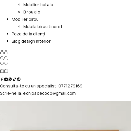
Mobilier hol alb
Birou alb
Mobilier birou
Mobila birou tineret
Poze de la clienți
Blog design interior
Consulta-te cu un specialist:
0771279169
Scrie-ne la:
echipadecoco@gmail.com