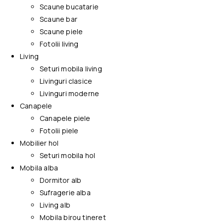
Scaune bucatarie
Scaune bar
Scaune piele
Fotolii living
Living
Seturi mobila living
Livinguri clasice
Livinguri moderne
Canapele
Canapele piele
Fotolii piele
Mobilier hol
Seturi mobila hol
Mobila alba
Dormitor alb
Sufragerie alba
Living alb
Mobila birou tineret