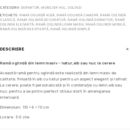
CATEGORII:
DORMITOR
,
MOBILIER HOL
,
OGLINZI
ETICHETE:
RAMĂ OGLINDĂ ALBĂ
,
RAMĂ OGLINDĂ CAMERĂ
,
RAMĂ OGLINDĂ
CLASICĂ
,
RAMĂ OGLINDĂ DECORATIVĂ
,
RAMĂ OGLINDĂ DORMITOR
,
RAMĂ
OGLINDĂ ELEGANTĂ
,
RAMĂ OGLINDĂ LEMN MASIV
,
RAMĂ OGLINDĂ MOBILĂ
,
RAMĂ OGLINDĂ REZISTENTĂ
,
RAMĂ OGLINDĂ SIMPLĂ
DESCRIERE
Ramă oglindă din lemn masiv – natur,alb sau nuc la cerere
Această ramă pentru oglindă este realizată din lemn masiv de
calitate, finisată în alb cu natur pentru un aspect elegant și rafinat.
La cerere, poate fi personalizată și în combinație cu lemn alb sau
nuc, pentru a se potrivi perfect stilului dorit în amenajarea
interioară.
Dimensiuni: 110 × 6 × 70 cm
Livrare: 3-5 zile