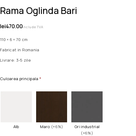
Rama Oglinda Bari
lei
470.00
include TVA
110 × 6 × 70 cm
Fabricat in Romania
Livrare: 3-5 zile
Culoarea principala
*
Alb
Maro
(+6%)
Gri industrial
(+6%)