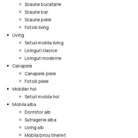
Scaune bucatarie
Scaune bar
Scaune piele
Fotolii living
Living
Seturi mobila living
Livinguri clasice
Livinguri moderne
Canapele
Canapele piele
Fotolii piele
Mobilier hol
Seturi mobila hol
Mobila alba
Dormitor alb
Sufragerie alba
Living alb
Mobila birou tineret