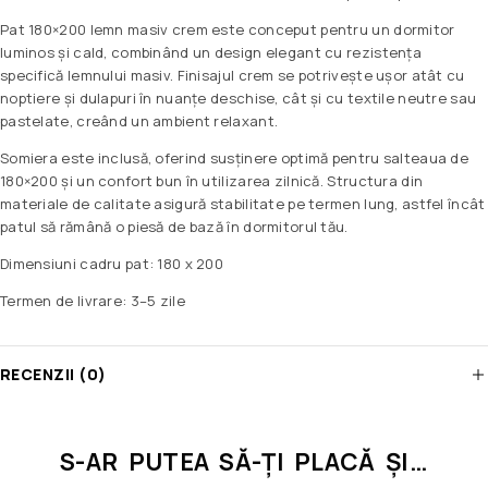
Pat 180×200 lemn masiv crem este conceput pentru un dormitor
luminos și cald, combinând un design elegant cu rezistența
specifică lemnului masiv. Finisajul crem se potrivește ușor atât cu
noptiere și dulapuri în nuanțe deschise, cât și cu textile neutre sau
pastelate, creând un ambient relaxant.
Somiera este inclusă, oferind susținere optimă pentru salteaua de
180×200 și un confort bun în utilizarea zilnică. Structura din
materiale de calitate asigură stabilitate pe termen lung, astfel încât
patul să rămână o piesă de bază în dormitorul tău.
Dimensiuni cadru pat: 180 x 200
Termen de livrare: 3–5 zile
RECENZII (0)
S-AR PUTEA SĂ-ȚI PLACĂ ȘI…