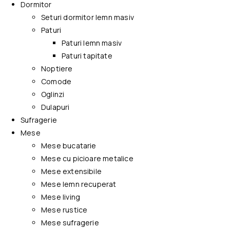
Dormitor
Seturi dormitor lemn masiv
Paturi
Paturi lemn masiv
Paturi tapitate
Noptiere
Comode
Oglinzi
Dulapuri
Sufragerie
Mese
Mese bucatarie
Mese cu picioare metalice
Mese extensibile
Mese lemn recuperat
Mese living
Mese rustice
Mese sufragerie