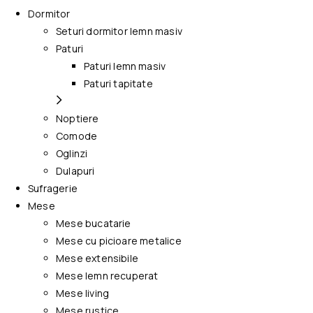
Dormitor
Seturi dormitor lemn masiv
Paturi
Paturi lemn masiv
Paturi tapitate
Noptiere
Comode
Oglinzi
Dulapuri
Sufragerie
Mese
Mese bucatarie
Mese cu picioare metalice
Mese extensibile
Mese lemn recuperat
Mese living
Mese rustice