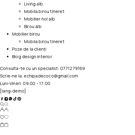
Living alb
Mobila birou tineret
Mobilier hol alb
Birou alb
Mobilier birou
Mobila birou tineret
Poze de la clienți
Blog design interior
Consulta-te cu un specialist:
0771279169
Scrie-ne la:
echipadecoco@gmail.com
Luni-Vineri: 09:00 - 17:00
[lang-demo]