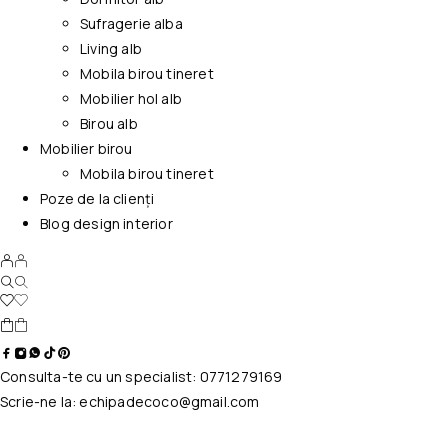
Sufragerie alba
Living alb
Mobila birou tineret
Mobilier hol alb
Birou alb
Mobilier birou
Mobila birou tineret
Poze de la clienți
Blog design interior
Consulta-te cu un specialist:
0771279169
Scrie-ne la:
echipadecoco@gmail.com