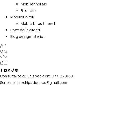
Mobilier hol alb
Birou alb
Mobilier birou
Mobila birou tineret
Poze de la clienți
Blog design interior
Consulta-te cu un specialist:
0771279169
Scrie-ne la:
echipadecoco@gmail.com