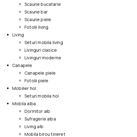
Scaune bucatarie
Scaune bar
Scaune piele
Fotolii living
Living
Seturi mobila living
Livinguri clasice
Livinguri moderne
Canapele
Canapele piele
Fotolii piele
Mobilier hol
Seturi mobila hol
Mobila alba
Dormitor alb
Sufragerie alba
Living alb
Mobila birou tineret