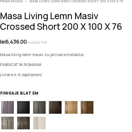
PRIMA PAGINĂ
MASA LIVING LEMN MASIV CROSSED SHORT 200 X 100 X 76
Masa Living Lemn Masiv
Crossed Short 200 X 100 X 76
lei
6,436.00
include TVA
Masa living lemn masiv cu picioare metalice
FABRICAT IN ROMANIA
Livrare 4-6 saptamani
FINISAJE BLAT EM