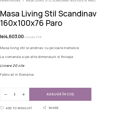
PRIMA PAGINĂ
MASA LIVING STIL SCANDINAV 160X100X76 PARO
Masa Living Stil Scandinav
160x100x76 Paro
lei
4,603.00
include TVA
Masa living stil scandinav cu picioare metalice
La comanda si pe alte dimensiuni si finisaje
Livrare 20 zile
Fabricat in Romania
ADAUGĂ ÎN COȘ
SHARE
ADD TO WISHLIST