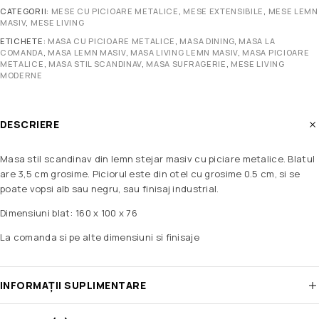
CATEGORII:
MESE CU PICIOARE METALICE
,
MESE EXTENSIBILE
,
MESE LEMN
MASIV
,
MESE LIVING
ETICHETE:
MASA CU PICIOARE METALICE
,
MASA DINING
,
MASA LA
COMANDA
,
MASA LEMN MASIV
,
MASA LIVING LEMN MASIV
,
MASA PICIOARE
METALICE
,
MASA STIL SCANDINAV
,
MASA SUFRAGERIE
,
MESE LIVING
MODERNE
DESCRIERE
Masa stil scandinav din lemn stejar masiv cu piciare metalice. Blatul
are 3,5 cm grosime. Piciorul este din otel cu grosime 0.5 cm, si se
poate vopsi alb sau negru, sau finisaj industrial.
Dimensiuni blat: 160 x 100 x 76
La comanda si pe alte dimensiuni si finisaje
INFORMAȚII SUPLIMENTARE