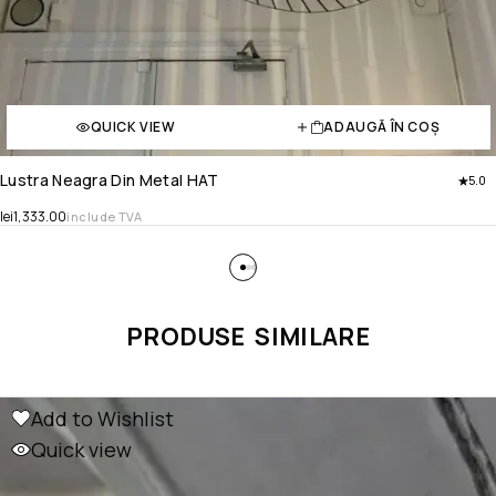
QUICK VIEW
ADAUGĂ ÎN COȘ
Lustra Neagra Din Metal HAT
5.0
lei
1,333.00
include TVA
PRODUSE SIMILARE
Add to Wishlist
Quick view