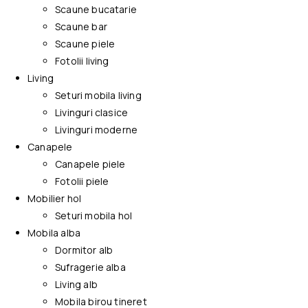
Scaune bucatarie
Scaune bar
Scaune piele
Fotolii living
Living
Seturi mobila living
Livinguri clasice
Livinguri moderne
Canapele
Canapele piele
Fotolii piele
Mobilier hol
Seturi mobila hol
Mobila alba
Dormitor alb
Sufragerie alba
Living alb
Mobila birou tineret