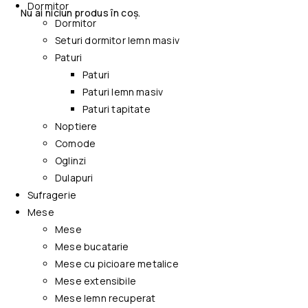
Dormitor
Nu ai niciun produs în coș.
Dormitor
Seturi dormitor lemn masiv
Paturi
Paturi
Paturi lemn masiv
Paturi tapitate
Noptiere
Comode
Oglinzi
Dulapuri
Sufragerie
Mese
Mese
Mese bucatarie
Mese cu picioare metalice
Mese extensibile
Mese lemn recuperat