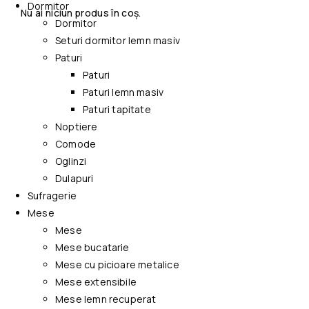
Dormitor
Nu ai niciun produs în coș.
Dormitor
Seturi dormitor lemn masiv
Paturi
Paturi
Paturi lemn masiv
Paturi tapitate
Noptiere
Comode
Oglinzi
Dulapuri
Sufragerie
Mese
Mese
Mese bucatarie
Mese cu picioare metalice
Mese extensibile
Mese lemn recuperat