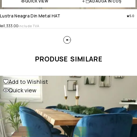
QUICK VIEW
ADAUGĂ ÎN COȘ
Lustra Neagra Din Metal HAT
5.0
lei
1,333.00
include TVA
PRODUSE SIMILARE
Add to Wishlist
Quick view