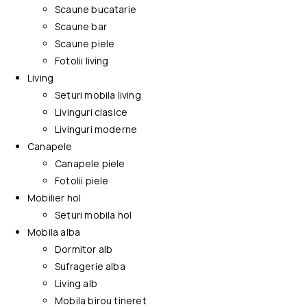
Scaune bucatarie
Scaune bar
Scaune piele
Fotolii living
Living
Seturi mobila living
Livinguri clasice
Livinguri moderne
Canapele
Canapele piele
Fotolii piele
Mobilier hol
Seturi mobila hol
Mobila alba
Dormitor alb
Sufragerie alba
Living alb
Mobila birou tineret