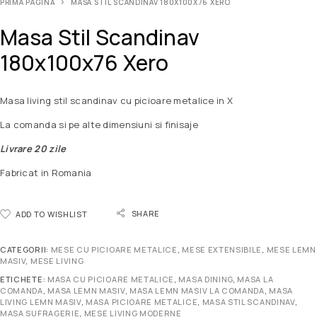
PRIMA PAGINĂ
MASA STIL SCANDINAV 180X100X76 XERO
Masa Stil Scandinav
180x100x76 Xero
Masa living stil scandinav cu picioare metalice in X
La comanda si pe alte dimensiuni si finisaje
Livrare 20 zile
Fabricat in Romania
SHARE
ADD TO WISHLIST
CATEGORII:
MESE CU PICIOARE METALICE
,
MESE EXTENSIBILE
,
MESE LEMN
MASIV
,
MESE LIVING
ETICHETE:
MASA CU PICIOARE METALICE
,
MASA DINING
,
MASA LA
COMANDA
,
MASA LEMN MASIV
,
MASA LEMN MASIV LA COMANDA
,
MASA
LIVING LEMN MASIV
,
MASA PICIOARE METALICE
,
MASA STIL SCANDINAV
,
MASA SUFRAGERIE
,
MESE LIVING MODERNE