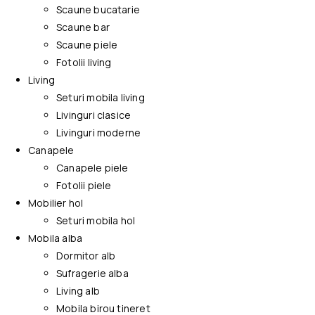
Scaune bucatarie
Scaune bar
Scaune piele
Fotolii living
Living
Seturi mobila living
Livinguri clasice
Livinguri moderne
Canapele
Canapele piele
Fotolii piele
Mobilier hol
Seturi mobila hol
Mobila alba
Dormitor alb
Sufragerie alba
Living alb
Mobila birou tineret