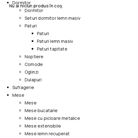
Dormitor
Nu ai niciun produs în coș.
Dormitor
Seturi dormitor lemn masiv
Paturi
Paturi
Paturi lemn masiv
Paturi tapitate
Noptiere
Comode
Oglinzi
Dulapuri
Sufragerie
Mese
Mese
Mese bucatarie
Mese cu picioare metalice
Mese extensibile
Mese lemn recuperat