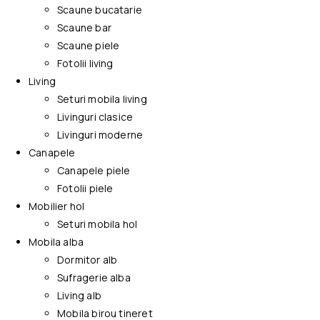
Scaune bucatarie
Scaune bar
Scaune piele
Fotolii living
Living
Seturi mobila living
Livinguri clasice
Livinguri moderne
Canapele
Canapele piele
Fotolii piele
Mobilier hol
Seturi mobila hol
Mobila alba
Dormitor alb
Sufragerie alba
Living alb
Mobila birou tineret