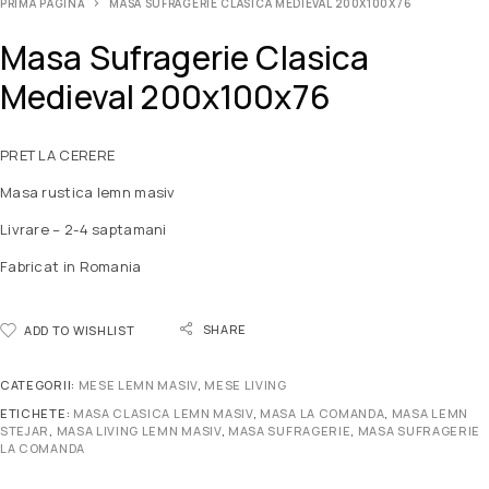
PRIMA PAGINĂ
MASA SUFRAGERIE CLASICA MEDIEVAL 200X100X76
Masa Sufragerie Clasica
Medieval 200x100x76
PRET LA CERERE
Masa rustica lemn masiv
Livrare – 2-4 saptamani
Fabricat in Romania
SHARE
ADD TO WISHLIST
CATEGORII:
MESE LEMN MASIV
,
MESE LIVING
ETICHETE:
MASA CLASICA LEMN MASIV
,
MASA LA COMANDA
,
MASA LEMN
STEJAR
,
MASA LIVING LEMN MASIV
,
MASA SUFRAGERIE
,
MASA SUFRAGERIE
LA COMANDA