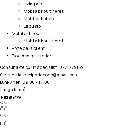
Living alb
Mobila birou tineret
Mobilier hol alb
Birou alb
Mobilier birou
Mobila birou tineret
Poze de la clienți
Blog design interior
Consulta-te cu un specialist:
0771279169
Scrie-ne la:
echipadecoco@gmail.com
Luni-Vineri: 09:00 - 17:00
[lang-demo]