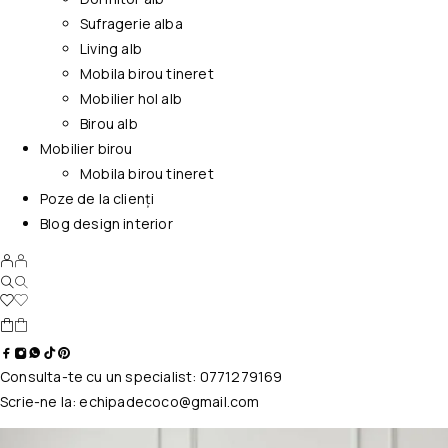
Sufragerie alba
Living alb
Mobila birou tineret
Mobilier hol alb
Birou alb
Mobilier birou
Mobila birou tineret
Poze de la clienți
Blog design interior
Consulta-te cu un specialist:
0771279169
Scrie-ne la:
echipadecoco@gmail.com