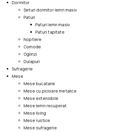
Dormitor
Seturi dormitor lemn masiv
Paturi
Paturi lemn masiv
Paturi tapitate
Noptiere
Comode
Oglinzi
Dulapuri
Sufragerie
Mese
Mese bucatarie
Mese cu picioare metalice
Mese extensibile
Mese lemn recuperat
Mese living
Mese rustice
Mese sufragerie