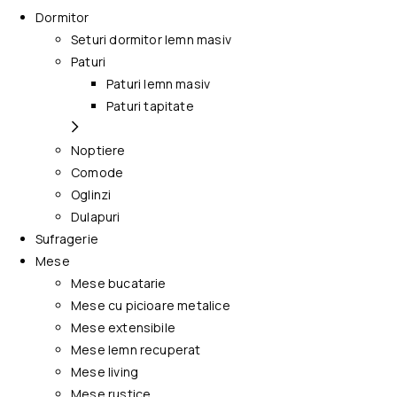
Dormitor
Seturi dormitor lemn masiv
Paturi
Paturi lemn masiv
Paturi tapitate
Noptiere
Comode
Oglinzi
Dulapuri
Sufragerie
Mese
Mese bucatarie
Mese cu picioare metalice
Mese extensibile
Mese lemn recuperat
Mese living
Mese rustice