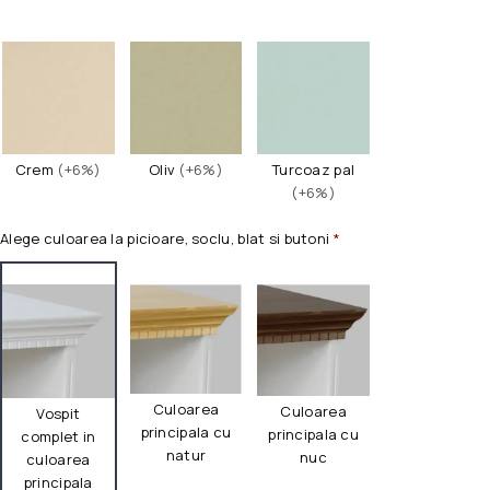
Crem
(+6%)
Oliv
(+6%)
Turcoaz pal
(+6%)
Alege culoarea la picioare, soclu, blat si butoni
*
Culoarea
Culoarea
Vospit
principala cu
principala cu
complet in
natur
nuc
culoarea
principala