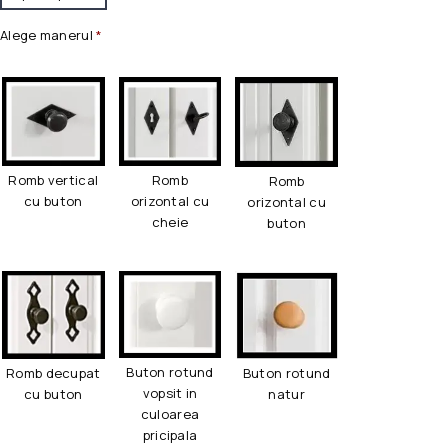
Alege manerul
*
Romb vertical
Romb
Romb
cu buton
orizontal cu
orizontal cu
cheie
buton
Buton rotund
Romb decupat
Buton rotund
vopsit in
cu buton
natur
culoarea
pricipala