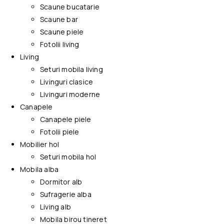
Scaune bucatarie
Scaune bar
Scaune piele
Fotolii living
Living
Seturi mobila living
Livinguri clasice
Livinguri moderne
Canapele
Canapele piele
Fotolii piele
Mobilier hol
Seturi mobila hol
Mobila alba
Dormitor alb
Sufragerie alba
Living alb
Mobila birou tineret