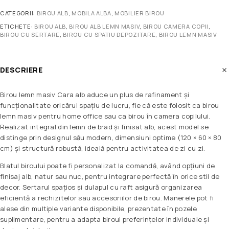
CATEGORII:
BIROU ALB
,
MOBILA ALBA
,
MOBILIER BIROU
ETICHETE:
BIROU ALB
,
BIROU ALB LEMN MASIV
,
BIROU CAMERA COPII
,
BIROU CU SERTARE
,
BIROU CU SPATIU DEPOZITARE
,
BIROU LEMN MASIV
DESCRIERE
Birou lemn masiv Cara alb aduce un plus de rafinament și
funcționalitate oricărui spațiu de lucru, fie că este folosit ca birou
lemn masiv pentru home office sau ca birou în camera copilului.
Realizat integral din lemn de brad și finisat alb, acest model se
distinge prin designul său modern, dimensiuni optime (120 × 60 × 80
cm) și structură robustă, ideală pentru activitatea de zi cu zi.
Blatul biroului poate fi personalizat la comandă, având opțiuni de
finisaj alb, natur sau nuc, pentru integrare perfectă în orice stil de
decor. Sertarul spațios și dulapul cu raft asigură organizarea
eficientă a rechizitelor sau accesoriilor de birou. Manerele pot fi
alese din multiple variante disponibile, prezentate în pozele
suplimentare, pentru a adapta biroul preferințelor individuale și