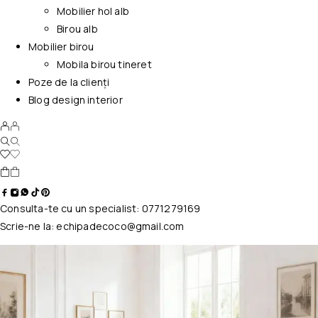
Mobilier hol alb
Birou alb
Mobilier birou
Mobila birou tineret
Poze de la clienți
Blog design interior
Consulta-te cu un specialist:
0771279169
Scrie-ne la:
echipadecoco@gmail.com