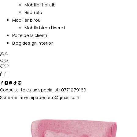
Mobilier hol alb
Birou alb
Mobilier birou
Mobila birou tineret
Poze de la clienți
Blog design interior
Consulta-te cu un specialist:
0771279169
Scrie-ne la:
echipadecoco@gmail.com