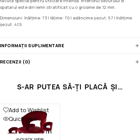
facuta special pentru utilizare intensa. Interiorul sezutului si
spatarul este din lemn stratificat cu o grosime de 12 mm.
Dimensiuni: înălțime: 73 | lățime: 70 | adâncime șezut: 57 | înălțime
șezut: 41,5
INFORMAȚII SUPLIMENTARE
RECENZII (0)
S-AR PUTEA SĂ-ȚI PLACĂ ȘI…
Add to Wishlist
Quick view
QUICK VIEW