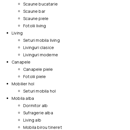
Scaune bucatarie
Scaune bar
Scaune piele
Fotolii living
Living
Seturi mobila living
Livinguri clasice
Livinguri moderne
Canapele
Canapele piele
Fotolii piele
Mobilier hol
Seturi mobila hol
Mobila alba
Dormitor alb
Sufragerie alba
Living alb
Mobila birou tineret