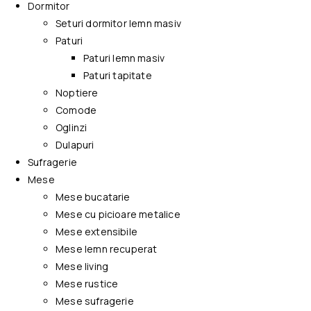
Dormitor
Seturi dormitor lemn masiv
Paturi
Paturi lemn masiv
Paturi tapitate
Noptiere
Comode
Oglinzi
Dulapuri
Sufragerie
Mese
Mese bucatarie
Mese cu picioare metalice
Mese extensibile
Mese lemn recuperat
Mese living
Mese rustice
Mese sufragerie