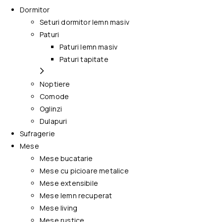
Dormitor
Seturi dormitor lemn masiv
Paturi
Paturi lemn masiv
Paturi tapitate
Noptiere
Comode
Oglinzi
Dulapuri
Sufragerie
Mese
Mese bucatarie
Mese cu picioare metalice
Mese extensibile
Mese lemn recuperat
Mese living
Mese rustice