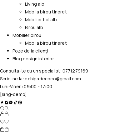
Living alb
Mobila birou tineret
Mobilier hol alb
Birou alb
Mobilier birou
Mobila birou tineret
Poze de la clienți
Blog design interior
Consulta-te cu un specialist:
0771279169
Scrie-ne la:
echipadecoco@gmail.com
Luni-Vineri: 09:00 - 17:00
[lang-demo]