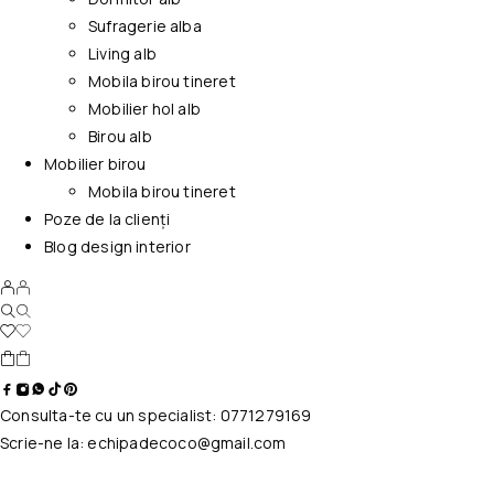
Sufragerie alba
Living alb
Mobila birou tineret
Mobilier hol alb
Birou alb
Mobilier birou
Mobila birou tineret
Poze de la clienți
Blog design interior
Consulta-te cu un specialist:
0771279169
Scrie-ne la:
echipadecoco@gmail.com