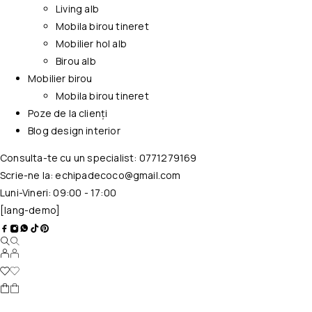
Living alb
Mobila birou tineret
Mobilier hol alb
Birou alb
Mobilier birou
Mobila birou tineret
Poze de la clienți
Blog design interior
Consulta-te cu un specialist:
0771279169
Scrie-ne la:
echipadecoco@gmail.com
Luni-Vineri: 09:00 - 17:00
[lang-demo]