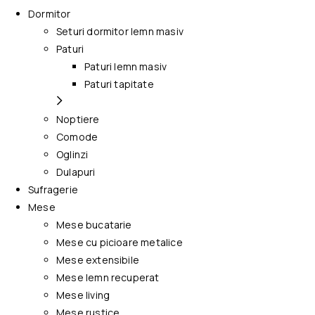
Dormitor
Seturi dormitor lemn masiv
Paturi
Paturi lemn masiv
Paturi tapitate
Noptiere
Comode
Oglinzi
Dulapuri
Sufragerie
Mese
Mese bucatarie
Mese cu picioare metalice
Mese extensibile
Mese lemn recuperat
Mese living
Mese rustice