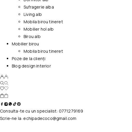
Sufragerie alba
Living alb
Mobila birou tineret
Mobilier hol alb
Birou alb
Mobilier birou
Mobila birou tineret
Poze de la clienți
Blog design interior
Consulta-te cu un specialist:
0771279169
Scrie-ne la:
echipadecoco@gmail.com