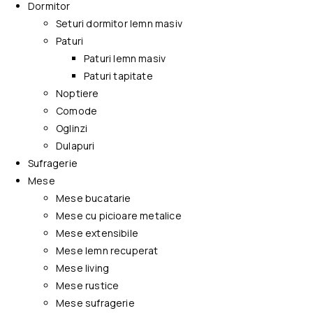
Dormitor
Seturi dormitor lemn masiv
Paturi
Paturi lemn masiv
Paturi tapitate
Noptiere
Comode
Oglinzi
Dulapuri
Sufragerie
Mese
Mese bucatarie
Mese cu picioare metalice
Mese extensibile
Mese lemn recuperat
Mese living
Mese rustice
Mese sufragerie