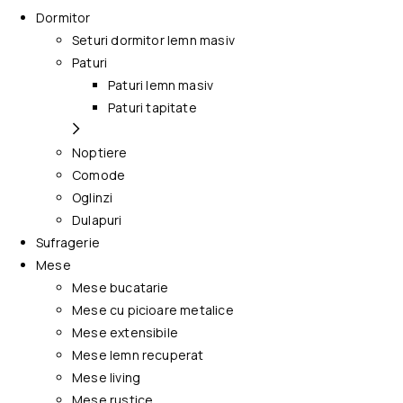
Dormitor
Seturi dormitor lemn masiv
Paturi
Paturi lemn masiv
Paturi tapitate
Noptiere
Comode
Oglinzi
Dulapuri
Sufragerie
Mese
Mese bucatarie
Mese cu picioare metalice
Mese extensibile
Mese lemn recuperat
Mese living
Mese rustice