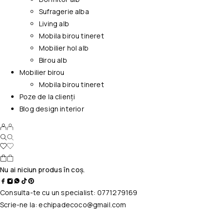
Sufragerie alba
Living alb
Mobila birou tineret
Mobilier hol alb
Birou alb
Mobilier birou
Mobila birou tineret
Poze de la clienți
Blog design interior
Nu ai niciun produs în coș.
Consulta-te cu un specialist:
0771279169
Scrie-ne la:
echipadecoco@gmail.com