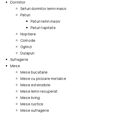
Dormitor
Seturi dormitor lemn masiv
Paturi
Paturi lemn masiv
Paturi tapitate
Noptiere
Comode
Oglinzi
Dulapuri
Sufragerie
Mese
Mese bucatarie
Mese cu picioare metalice
Mese extensibile
Mese lemn recuperat
Mese living
Mese rustice
Mese sufragerie