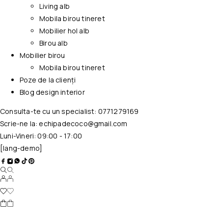
Living alb
Mobila birou tineret
Mobilier hol alb
Birou alb
Mobilier birou
Mobila birou tineret
Poze de la clienți
Blog design interior
Consulta-te cu un specialist:
0771279169
Scrie-ne la:
echipadecoco@gmail.com
Luni-Vineri: 09:00 - 17:00
[lang-demo]