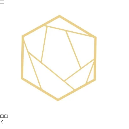
Nu ai niciun produs în coș.