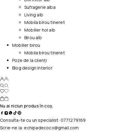
Sufragerie alba
Living alb
Mobila birou tineret
Mobilier hol alb
Birou alb
Mobilier birou
Mobila birou tineret
Poze de la clienți
Blog design interior
Nu ai niciun produs în coș.
Consulta-te cu un specialist:
0771279169
Scrie-ne la:
echipadecoco@gmail.com