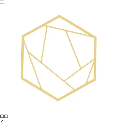
Nu ai niciun produs în coș.