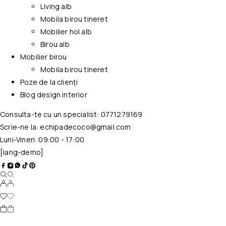
Living alb
Mobila birou tineret
Mobilier hol alb
Birou alb
Mobilier birou
Mobila birou tineret
Poze de la clienți
Blog design interior
Consulta-te cu un specialist:
0771279169
Scrie-ne la:
echipadecoco@gmail.com
Luni-Vineri: 09:00 - 17:00
[lang-demo]