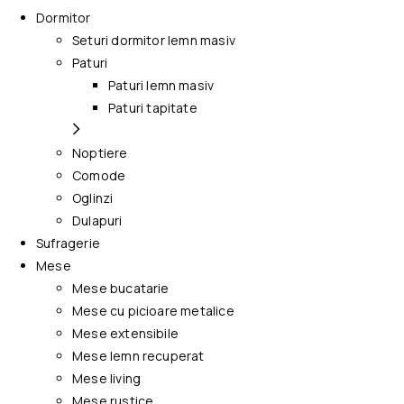
Dormitor
Seturi dormitor lemn masiv
Paturi
Paturi lemn masiv
Paturi tapitate
Noptiere
Comode
Oglinzi
Dulapuri
Sufragerie
Mese
Mese bucatarie
Mese cu picioare metalice
Mese extensibile
Mese lemn recuperat
Mese living
Mese rustice