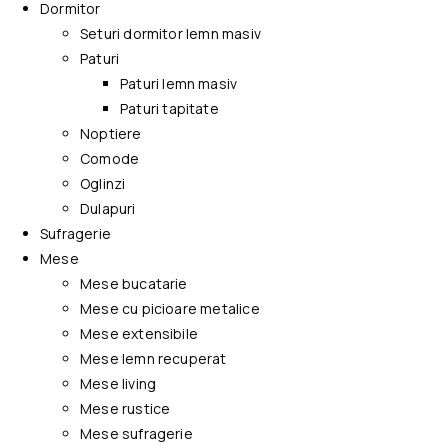
Dormitor
Seturi dormitor lemn masiv
Paturi
Paturi lemn masiv
Paturi tapitate
Noptiere
Comode
Oglinzi
Dulapuri
Sufragerie
Mese
Mese bucatarie
Mese cu picioare metalice
Mese extensibile
Mese lemn recuperat
Mese living
Mese rustice
Mese sufragerie