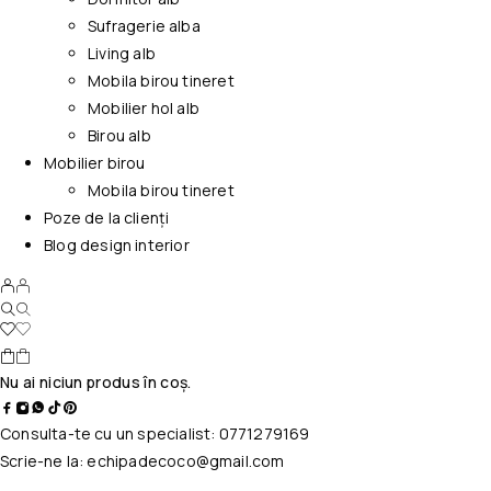
Sufragerie alba
Living alb
Mobila birou tineret
Mobilier hol alb
Birou alb
Mobilier birou
Mobila birou tineret
Poze de la clienți
Blog design interior
Nu ai niciun produs în coș.
Consulta-te cu un specialist:
0771279169
Scrie-ne la:
echipadecoco@gmail.com