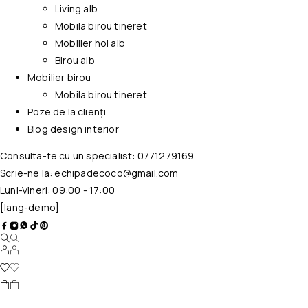
Living alb
Mobila birou tineret
Mobilier hol alb
Birou alb
Mobilier birou
Mobila birou tineret
Poze de la clienți
Blog design interior
Consulta-te cu un specialist:
0771279169
Scrie-ne la:
echipadecoco@gmail.com
Luni-Vineri: 09:00 - 17:00
[lang-demo]