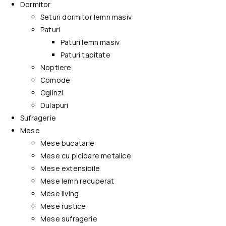
Dormitor
Seturi dormitor lemn masiv
Paturi
Paturi lemn masiv
Paturi tapitate
Noptiere
Comode
Oglinzi
Dulapuri
Sufragerie
Mese
Mese bucatarie
Mese cu picioare metalice
Mese extensibile
Mese lemn recuperat
Mese living
Mese rustice
Mese sufragerie