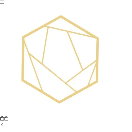
Nu ai niciun produs în coș.