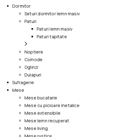
Dormitor
Seturi dormitor lemn masiv
Paturi
Paturi lemn masiv
Paturi tapitate
Noptiere
Comode
Oglinzi
Dulapuri
Sufragerie
Mese
Mese bucatarie
Mese cu picioare metalice
Mese extensibile
Mese lemn recuperat
Mese living
Mese rustice