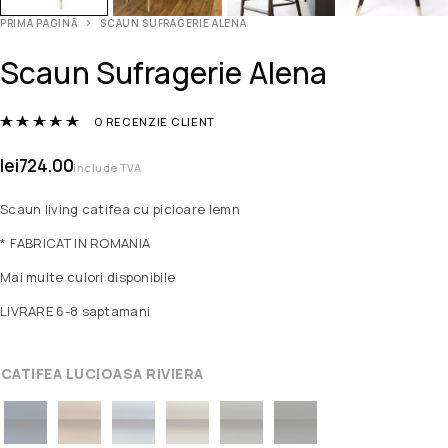
PRIMA PAGINĂ
SCAUN SUFRAGERIE ALENA
Scaun Sufragerie Alena
Evaluat la
5.00
din 5 pe baza unei singure eva
O RECENZIE CLIENT
lei
724.00
include TVA
Scaun living catifea cu picioare lemn
* FABRICAT IN ROMANIA
Mai multe culori disponibile
LIVRARE 6-8 saptamani
CATIFEA LUCIOASA RIVIERA