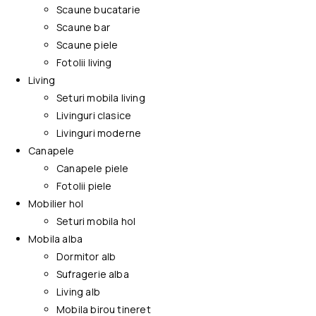
Scaune bucatarie
Scaune bar
Scaune piele
Fotolii living
Living
Seturi mobila living
Livinguri clasice
Livinguri moderne
Canapele
Canapele piele
Fotolii piele
Mobilier hol
Seturi mobila hol
Mobila alba
Dormitor alb
Sufragerie alba
Living alb
Mobila birou tineret