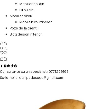
Mobilier hol alb
Birou alb
Mobilier birou
Mobila birou tineret
Poze de la clienți
Blog design interior
Consulta-te cu un specialist:
0771279169
Scrie-ne la:
echipadecoco@gmail.com