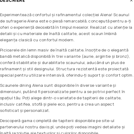
DESCRIERE
Experimentează confortul și rafinamentul colecției Alena! Scaunul
de sufragerie Alena este o piesă remarcabilă, concepută pentru a-ți
oferi o experiență deosebită în timpul meselor. Realizat cu atenție la
detalii și cu materiale de înaltă calitate, acest scaun îmbină
eleganța clasică cu confortul modern.
Picioarele din lemn masiv de înaltă calitate, însoțite de o elegantă
bandă metalică disponibilă în trei variante (aurie, argintie și bronz),
conferă stabilitate și durabilitate scaunului, aducând un plus de
rafinament și stil designului. Structura rezistentă este proiectată
special pentru utilizare intensivă, oferindu-ți suport și confort optim.
Scaunele dining Alena sunt disponibile în diverse variante și
dimensiuni, putând fi personalizate pentru a se potrivi perfect în
spațiul tău. Poți alege dintr-o varietate de tapiterii de calitate,
inclusiv catifea, stofă și piele eco, pentru a crea un aspect
sofisticat și personalizat.
Descoperă gama completă de tapiterii disponibile pe site-ul
partenerului nostru davis.pl, unde poți vedea imagini detaliate și
înaltă rezoluție ale texturilor și culorilor disponibile.