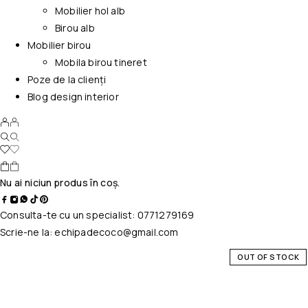
Mobilier hol alb
Birou alb
Mobilier birou
Mobila birou tineret
Poze de la clienți
Blog design interior
Nu ai niciun produs în coș.
Consulta-te cu un specialist:
0771279169
Scrie-ne la:
echipadecoco@gmail.com
OUT OF STOCK