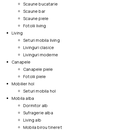
Scaune bucatarie
Scaune bar
Scaune piele
Fotolii living
Living
Seturi mobila living
Livinguri clasice
Livinguri moderne
Canapele
Canapele piele
Fotolii piele
Mobilier hol
Seturi mobila hol
Mobila alba
Dormitor alb
Sufragerie alba
Living alb
Mobila birou tineret