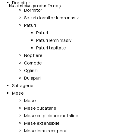
Dormitor
Nu ai niciun produs în coș.
Dormitor
Seturi dormitor lemn masiv
Paturi
Paturi
Paturi lemn masiv
Paturi tapitate
Noptiere
Comode
Oglinzi
Dulapuri
Sufragerie
Mese
Mese
Mese bucatarie
Mese cu picioare metalice
Mese extensibile
Mese lemn recuperat