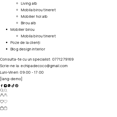
Living alb
Mobila birou tineret
Mobilier hol alb
Birou alb
Mobilier birou
Mobila birou tineret
Poze de la clienți
Blog design interior
Consulta-te cu un specialist:
0771279169
Scrie-ne la:
echipadecoco@gmail.com
Luni-Vineri: 09:00 - 17:00
[lang-demo]