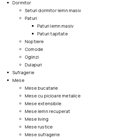
Dormitor
Seturi dormitor lemn masiv
Paturi
Paturi lemn masiv
Paturi tapitate
Noptiere
Comode
Oglinzi
Dulapuri
Sufragerie
Mese
Mese bucatarie
Mese cu picioare metalice
Mese extensibile
Mese lemn recuperat
Mese living
Mese rustice
Mese sufragerie