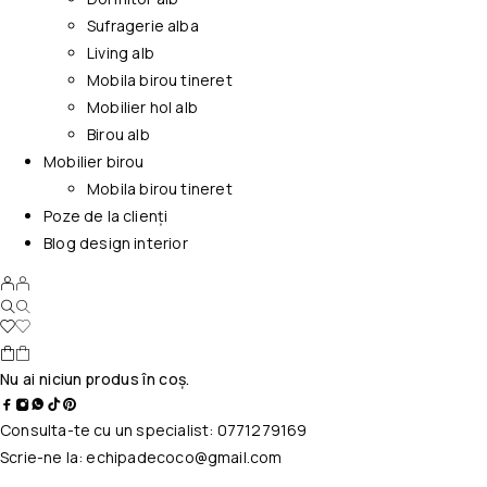
Sufragerie alba
Living alb
Mobila birou tineret
Mobilier hol alb
Birou alb
Mobilier birou
Mobila birou tineret
Poze de la clienți
Blog design interior
Nu ai niciun produs în coș.
Consulta-te cu un specialist:
0771279169
Scrie-ne la:
echipadecoco@gmail.com