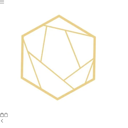
Nu ai niciun produs în coș.