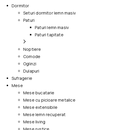
Dormitor
Seturi dormitor lemn masiv
Paturi
Paturi lemn masiv
Paturi tapitate
Noptiere
Comode
Oglinzi
Dulapuri
Sufragerie
Mese
Mese bucatarie
Mese cu picioare metalice
Mese extensibile
Mese lemn recuperat
Mese living
Mese rustice