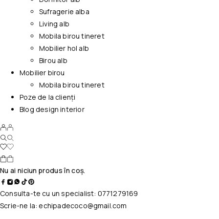
Sufragerie alba
Living alb
Mobila birou tineret
Mobilier hol alb
Birou alb
Mobilier birou
Mobila birou tineret
Poze de la clienți
Blog design interior
Nu ai niciun produs în coș.
Consulta-te cu un specialist:
0771279169
Scrie-ne la:
echipadecoco@gmail.com