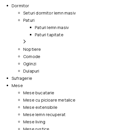
Dormitor
Seturi dormitor lemn masiv
Paturi
Paturi lemn masiv
Paturi tapitate
Noptiere
Comode
Oglinzi
Dulapuri
Sufragerie
Mese
Mese bucatarie
Mese cu picioare metalice
Mese extensibile
Mese lemn recuperat
Mese living
Mese rustice