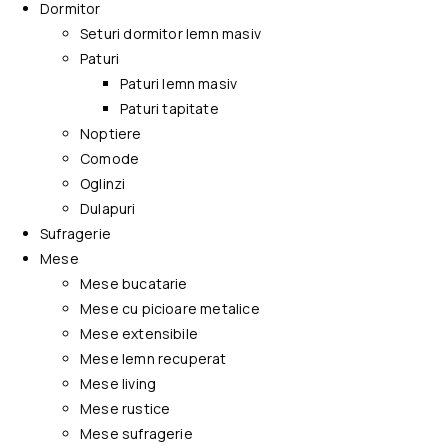
Dormitor
Seturi dormitor lemn masiv
Paturi
Paturi lemn masiv
Paturi tapitate
Noptiere
Comode
Oglinzi
Dulapuri
Sufragerie
Mese
Mese bucatarie
Mese cu picioare metalice
Mese extensibile
Mese lemn recuperat
Mese living
Mese rustice
Mese sufragerie