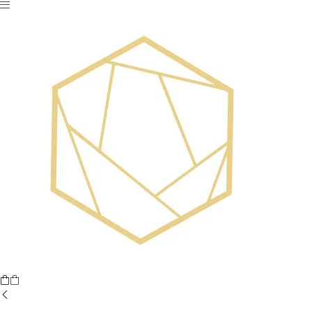
Nu ai niciun produs în coș.