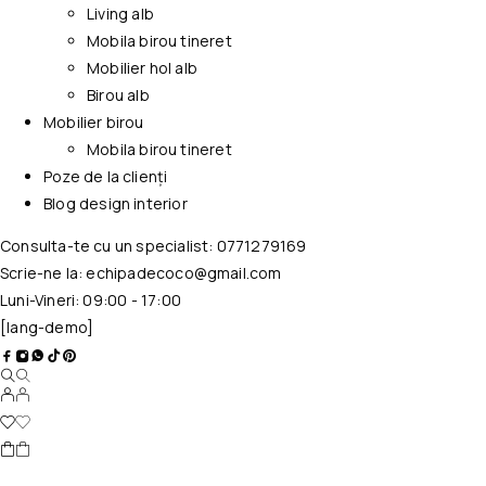
Living alb
Mobila birou tineret
Mobilier hol alb
Birou alb
Mobilier birou
Mobila birou tineret
Poze de la clienți
Blog design interior
Consulta-te cu un specialist:
0771279169
Scrie-ne la:
echipadecoco@gmail.com
Luni-Vineri: 09:00 - 17:00
[lang-demo]