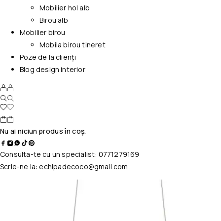
Mobilier hol alb
Birou alb
Mobilier birou
Mobila birou tineret
Poze de la clienți
Blog design interior
Nu ai niciun produs în coș.
Consulta-te cu un specialist:
0771279169
Scrie-ne la:
echipadecoco@gmail.com