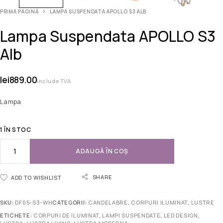
PRIMA PAGINĂ
LAMPA SUSPENDATA APOLLO S3 ALB
Lampa Suspendata APOLLO S3
Alb
lei
889.00
include TVA
Lampa
1 ÎN STOC
ADAUGĂ ÎN COȘ
SHARE
ADD TO WISHLIST
SKU:
DF05-S3-WH
CATEGORII:
CANDELABRE
,
CORPURI ILUMINAT
,
LUSTRE
ETICHETE:
CORPURI DE ILUMINAT
,
LAMPI SUSPENDATE
,
LED DESIGN
,