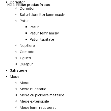
Dormitor
Nu ai niciun produs în coș.
Dormitor
Seturi dormitor lemn masiv
Paturi
Paturi
Paturi lemn masiv
Paturi tapitate
Noptiere
Comode
Oglinzi
Dulapuri
Sufragerie
Mese
Mese
Mese bucatarie
Mese cu picioare metalice
Mese extensibile
Mese lemn recuperat