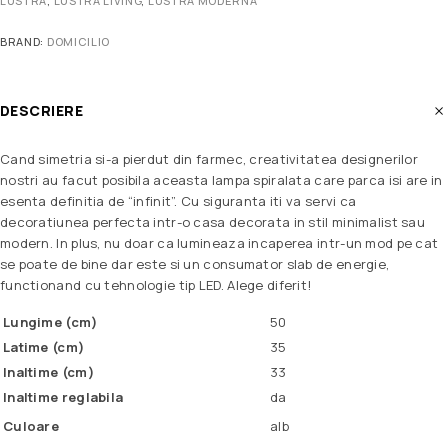
LUSTRA
,
LUSTRA LIVING
,
LUSTRA MODERNA
BRAND:
DOMICILIO
DESCRIERE
Cand simetria si-a pierdut din farmec, creativitatea designerilor
nostri au facut posibila aceasta lampa spiralata care parca isi are in
esenta definitia de “infinit”. Cu siguranta iti va servi ca
decoratiunea perfecta intr-o casa decorata in stil minimalist sau
modern. In plus, nu doar ca lumineaza incaperea intr-un mod pe cat
se poate de bine dar este si un consumator slab de energie,
functionand cu tehnologie tip LED. Alege diferit!
Lungime (cm)
50
Latime (cm)
35
Inaltime (cm)
33
Inaltime reglabila
da
Culoare
alb