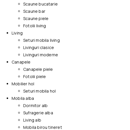
Scaune bucatarie
Scaune bar
Scaune piele
Fotolii living
Living
Seturi mobila living
Livinguri clasice
Livinguri moderne
Canapele
Canapele piele
Fotolii piele
Mobilier hol
Seturi mobila hol
Mobila alba
Dormitor alb
Sufragerie alba
Living alb
Mobila birou tineret