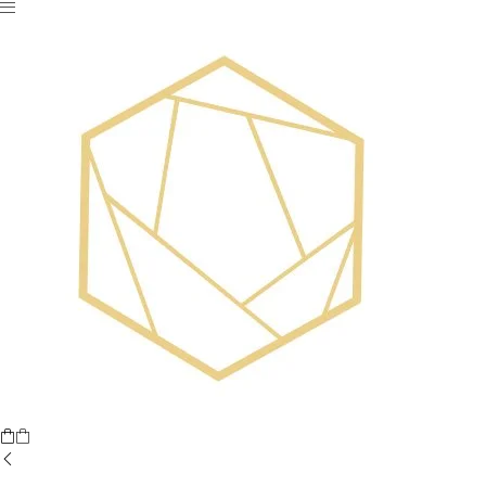
Nu ai niciun produs în coș.