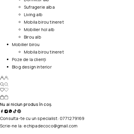
Sufragerie alba
Living alb
Mobila birou tineret
Mobilier hol alb
Birou alb
Mobilier birou
Mobila birou tineret
Poze de la clienți
Blog design interior
Nu ai niciun produs în coș.
Consulta-te cu un specialist:
0771279169
Scrie-ne la:
echipadecoco@gmail.com