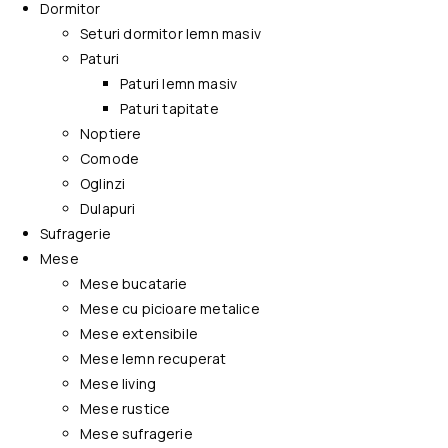
Dormitor
Seturi dormitor lemn masiv
Paturi
Paturi lemn masiv
Paturi tapitate
Noptiere
Comode
Oglinzi
Dulapuri
Sufragerie
Mese
Mese bucatarie
Mese cu picioare metalice
Mese extensibile
Mese lemn recuperat
Mese living
Mese rustice
Mese sufragerie