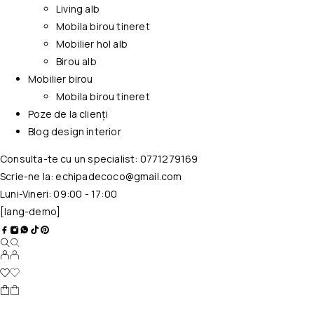
Living alb
Mobila birou tineret
Mobilier hol alb
Birou alb
Mobilier birou
Mobila birou tineret
Poze de la clienți
Blog design interior
Consulta-te cu un specialist:
0771279169
Scrie-ne la:
echipadecoco@gmail.com
Luni-Vineri: 09:00 - 17:00
[lang-demo]