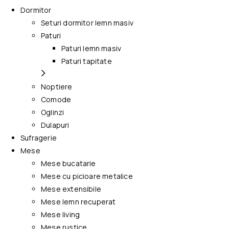
Dormitor
Seturi dormitor lemn masiv
Paturi
Paturi lemn masiv
Paturi tapitate
Noptiere
Comode
Oglinzi
Dulapuri
Sufragerie
Mese
Mese bucatarie
Mese cu picioare metalice
Mese extensibile
Mese lemn recuperat
Mese living
Mese rustice