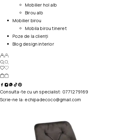
Mobilier hol alb
Birou alb
Mobilier birou
Mobila birou tineret
Poze de la clienți
Blog design interior
Consulta-te cu un specialist:
0771279169
Scrie-ne la:
echipadecoco@gmail.com