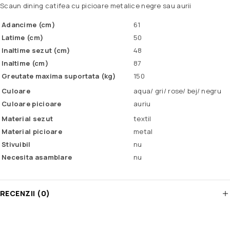
Scaun dining catifea cu picioare metalice negre sau aurii
Adancime (cm)
61
Latime (cm)
50
Inaltime sezut (cm)
48
Inaltime (cm)
87
Greutate maxima suportata (kg)
150
Culoare
aqua/ gri/ rose/ bej/ negru
Culoare picioare
auriu
Material sezut
textil
Material picioare
metal
Stivuibil
nu
Necesita asamblare
nu
RECENZII (0)