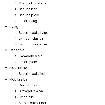
Scaune bucatarie
Scaune bar
Scaune piele
Fotolii living
Living
Seturi mobila living
Livinguri clasice
Livinguri moderne
Canapele
Canapele piele
Fotolii piele
Mobilier hol
Seturi mobila hol
Mobila alba
Dormitor alb
Sufragerie alba
Living alb
Mobila birou tineret