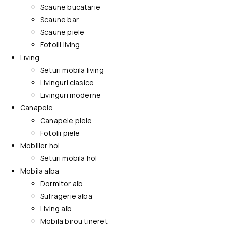
Scaune bucatarie
Scaune bar
Scaune piele
Fotolii living
Living
Seturi mobila living
Livinguri clasice
Livinguri moderne
Canapele
Canapele piele
Fotolii piele
Mobilier hol
Seturi mobila hol
Mobila alba
Dormitor alb
Sufragerie alba
Living alb
Mobila birou tineret