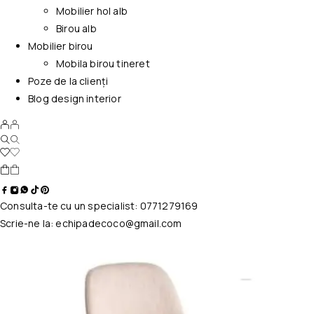
Mobilier hol alb
Birou alb
Mobilier birou
Mobila birou tineret
Poze de la clienți
Blog design interior
Consulta-te cu un specialist:
0771279169
Scrie-ne la:
echipadecoco@gmail.com