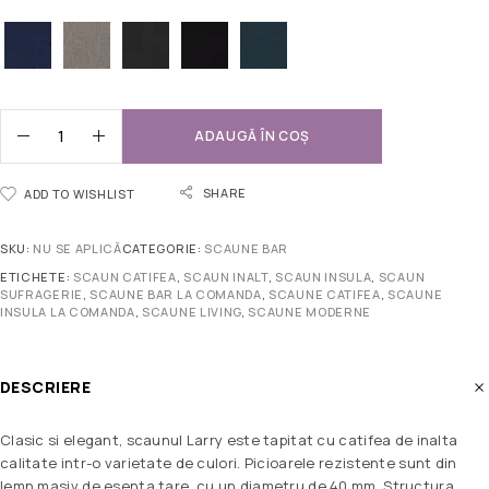
ADAUGĂ ÎN COȘ
SHARE
ADD TO WISHLIST
SKU:
NU SE APLICĂ
CATEGORIE:
SCAUNE BAR
ETICHETE:
SCAUN CATIFEA
,
SCAUN INALT
,
SCAUN INSULA
,
SCAUN
SUFRAGERIE
,
SCAUNE BAR LA COMANDA
,
SCAUNE CATIFEA
,
SCAUNE
INSULA LA COMANDA
,
SCAUNE LIVING
,
SCAUNE MODERNE
DESCRIERE
Clasic si elegant, scaunul Larry este tapitat cu catifea de inalta
calitate intr-o varietate de culori. Picioarele rezistente sunt din
lemn masiv de esenta tare, cu un diametru de 40 mm. Structura